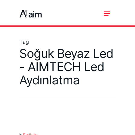
Skip
Menu
to
main
content
Tag
Soğuk Beyaz Led
- AIMTECH Led
Aydınlatma
In
Portfolio