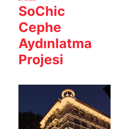
SoChic
Cephe
Aydınlatma
Projesi