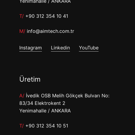
Yenimahalle / ANKARA
T/
+90 312 354 10 41
M/
info@aimtech.com.tr
Instagram
Linkedin
YouTube
Üretim
A/
İvedik OSB Melih Gökçek Bulvarı No:
83/34 Elektrokent 2
Yenimahalle / ANKARA
T/
+90 312 354 10 51